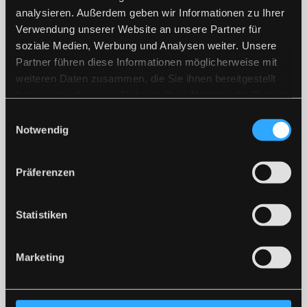
analysieren. Außerdem geben wir Informationen zu Ihrer
Der Meliorationsverband Norden war der erste
Verwendung unserer Website an unsere Partner für
Verband dieser Art in der Region und bildete die
soziale Medien, Werbung und Analysen weiter. Unsere
Grundlage für zahlreiche Maßnahmen im Bereich
Partner führen diese Informationen möglicherweise mit
Bodenverbesserung, Entwässerung und
weiteren Daten zusammen, die Sie ihnen bereitgestellt
Infrastrukturentwicklung.
haben oder die sie im Rahmen Ihrer Nutzung der Dienste
gesammelt haben.
Einwilligungsauswahl
Notwendig
Name
Zeitraum
Präferenzen
Frieling Hülsebus, Osteel
1929 / 1933
Statistiken
Popke Fegter, Norden
1933 / 1934
Marketing
Apke Habben, Schwittersum
1934 / 1945