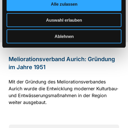
Alle zulassen
Eppe Arens, Norden
1945 / 1960
Auswahl erlauben
C.-E. Schelten-Peterssen, Berum
1960 / 1991
Ablehnen
Meliorationsverband Aurich: Gründung
im Jahre 1951
Mit der Gründung des Meliorationsverbandes
Aurich wurde die Entwicklung moderner Kulturbau-
und Entwässerungsmaßnahmen in der Region
weiter ausgebaut.